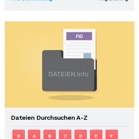
Dateien Durchsuchen A-Z
#
A
B
C
D
E
F