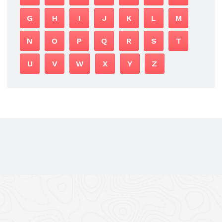
G
H
I
J
K
L
M
N
O
P
Q
R
S
T
U
V
W
X
Y
Z