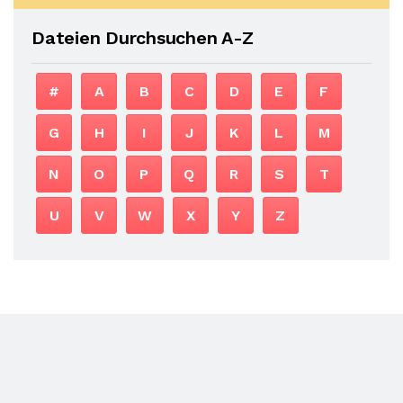
Dateien Durchsuchen A-Z
#
A
B
C
D
E
F
G
H
I
J
K
L
M
N
O
P
Q
R
S
T
U
V
W
X
Y
Z