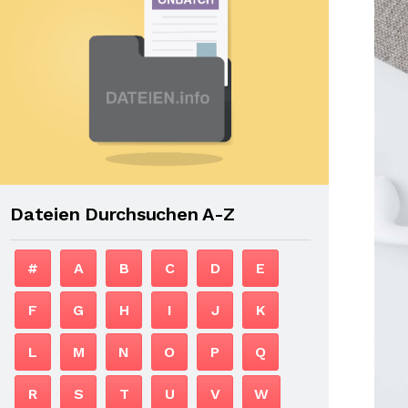
Dateien Durchsuchen A-Z
#
A
B
C
D
E
F
G
H
I
J
K
L
M
N
O
P
Q
R
S
T
U
V
W