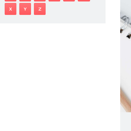
X
Y
Z