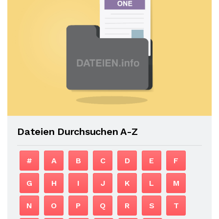
Dateien Durchsuchen A-Z
#
A
B
C
D
E
F
G
H
I
J
K
L
M
N
O
P
Q
R
S
T