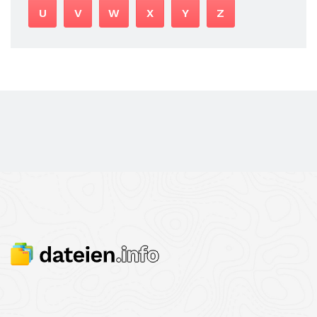
U
V
W
X
Y
Z