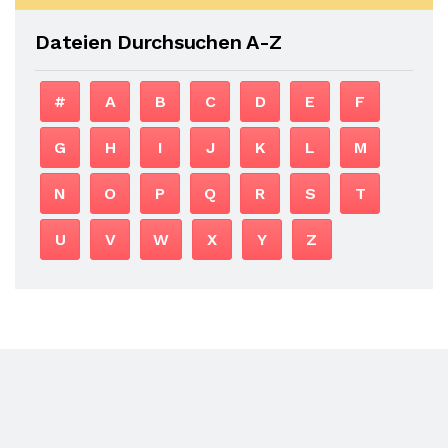
Dateien Durchsuchen A-Z
#
A
B
C
D
E
F
G
H
I
J
K
L
M
N
O
P
Q
R
S
T
U
V
W
X
Y
Z