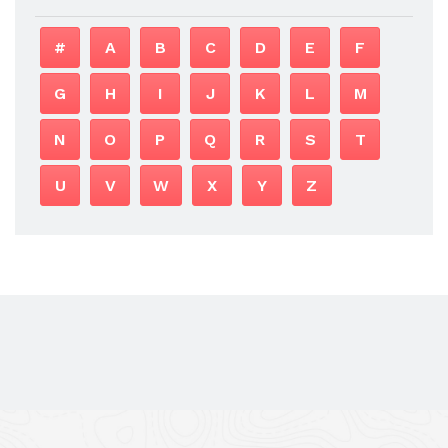
#
A
B
C
D
E
F
G
H
I
J
K
L
M
N
O
P
Q
R
S
T
U
V
W
X
Y
Z