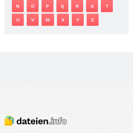
N
O
P
Q
R
S
T
U
V
W
X
Y
Z