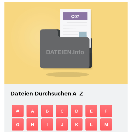
Dateien Durchsuchen A-Z
#
A
B
C
D
E
F
G
H
I
J
K
L
M