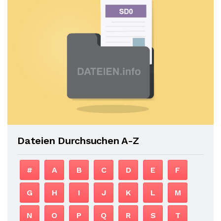
Dateien Durchsuchen A-Z
#
A
B
C
D
E
F
G
H
I
J
K
L
M
N
O
P
Q
R
S
T