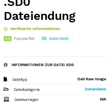
.SD0
Dateiendung
Verifizierte Informationen
Popularität
Datendatei
2.5
INFORMATIONEN ZUR DATEI SD0
Dali Raw Image
Dateityp
Datendatei
Dateikategorie
N/A
Dateiverleger