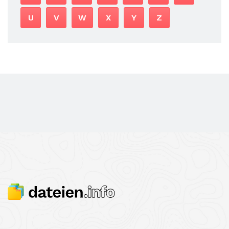
U
V
W
X
Y
Z