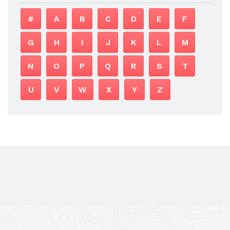
#
A
B
C
D
E
F
G
H
I
J
K
L
M
N
O
P
Q
R
S
T
U
V
W
X
Y
Z