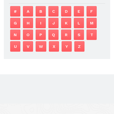
#
A
B
C
D
E
F
G
H
I
J
K
L
M
N
O
P
Q
R
S
T
U
V
W
X
Y
Z