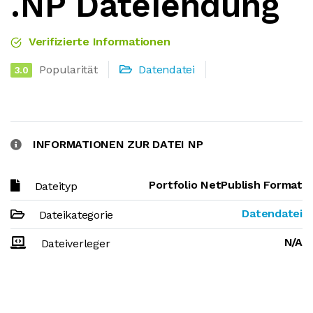
.NP Dateiendung
Verifizierte Informationen
Popularität
Datendatei
3.0
INFORMATIONEN ZUR DATEI NP
Portfolio NetPublish Format
Dateityp
Datendatei
Dateikategorie
N/A
Dateiverleger