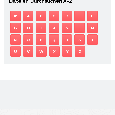
Dateien Durchsuchen A-Z
#
A
B
C
D
E
F
G
H
I
J
K
L
M
N
O
P
Q
R
S
T
U
V
W
X
Y
Z