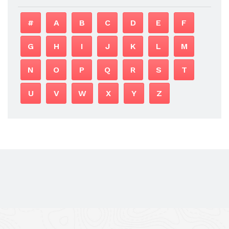
#
A
B
C
D
E
F
G
H
I
J
K
L
M
N
O
P
Q
R
S
T
U
V
W
X
Y
Z