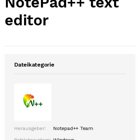
NotePad++ text
editor
Dateikategorie
Herausgeber:
Notepad++ Team
Betriebssystem:
Windows