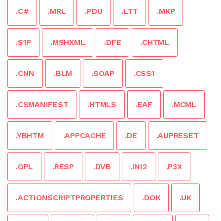
.C#
.MRL
.PDU
.LTT
.MKP
.S1P
.MSHXML
.DFE
.CHTML
.CNN
.BLM
.SOAP
.CSS1
.CSMANIFEST
.HTMLS
.EAF
.MCML
.YBHTM
.APPCACHE
.DE
.AUPRESET
.GPL
.RESP
.DVB
.INI2
.P3X
.ACTIONSCRIPTPROPERTIES
.DOK
.UK