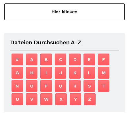
Hier klicken
Dateien Durchsuchen A-Z
#
A
B
C
D
E
F
G
H
I
J
K
L
M
N
O
P
Q
R
S
T
U
V
W
X
Y
Z