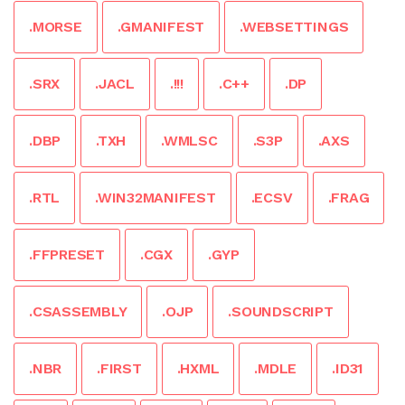
.MORSE
.GMANIFEST
.WEBSETTINGS
.SRX
.JACL
.!!!
.C++
.DP
.DBP
.TXH
.WMLSC
.S3P
.AXS
.RTL
.WIN32MANIFEST
.ECSV
.FRAG
.FFPRESET
.CGX
.GYP
.CSASSEMBLY
.OJP
.SOUNDSCRIPT
.NBR
.FIRST
.HXML
.MDLE
.ID31