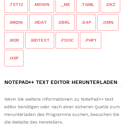
.TXT12
.MDWN
._ME
.TGML
.DKZ
.MKDN
.RDAT
.XBRL
.S4P
.OMN
.M2R
.MDTEXT
.FDOC
.PHP1
.HXP
NOTEPAD++ TEXT EDITOR HERUNTERLADEN
Wenn Sie weitere Informationen zu NotePad++ text
editor benötigen oder nach einer sicheren Quelle zum
Herunterladen des Programms suchen, besuchen Sie
die Website des Herstellers.