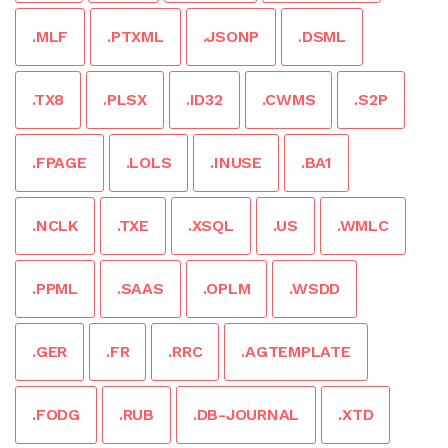
.MLF
.PTXML
.JSONP
.DSML
.TX8
.PLSX
.ID32
.CWMS
.S2P
.FPAGE
.LOLS
.INUSE
.BA1
.NCLK
.TXE
.XSQL
.US
.WMLC
.PPML
.SAAS
.OPLM
.WSDD
.GER
.FR
.RRC
.AGTEMPLATE
.FODG
.RUB
.DB-JOURNAL
.XTD