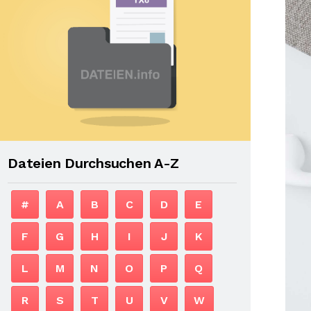
Dateien Durchsuchen A-Z
#
A
B
C
D
E
F
G
H
I
J
K
L
M
N
O
P
Q
R
S
T
U
V
W