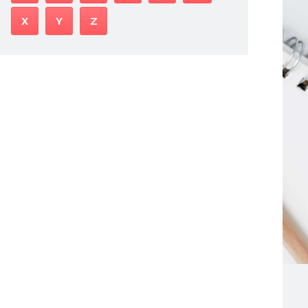
X
Y
Z