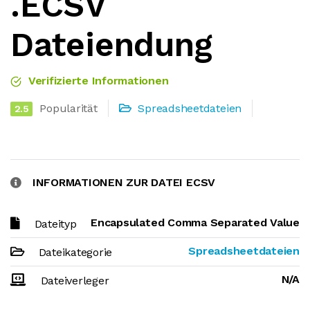
.ECSV
Dateiendung
Verifizierte Informationen
Popularität
Spreadsheetdateien
2.5
INFORMATIONEN ZUR DATEI ECSV
Encapsulated Comma Separated Value
Dateityp
Spreadsheetdateien
Dateikategorie
N/A
Dateiverleger