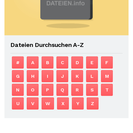
Dateien Durchsuchen A-Z
#
A
B
C
D
E
F
G
H
I
J
K
L
M
N
O
P
Q
R
S
T
U
V
W
X
Y
Z