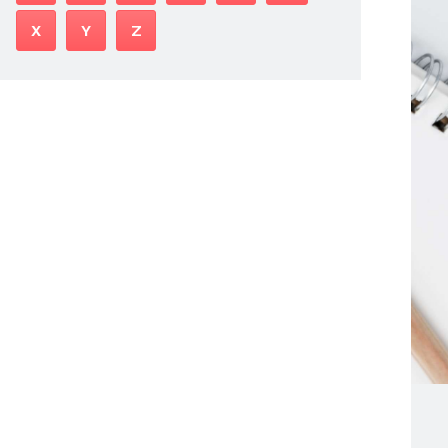
X
Y
Z