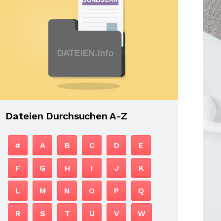
Dateien Durchsuchen A-Z
#
A
B
C
D
E
F
G
H
I
J
K
L
M
N
O
P
Q
R
S
T
U
V
W