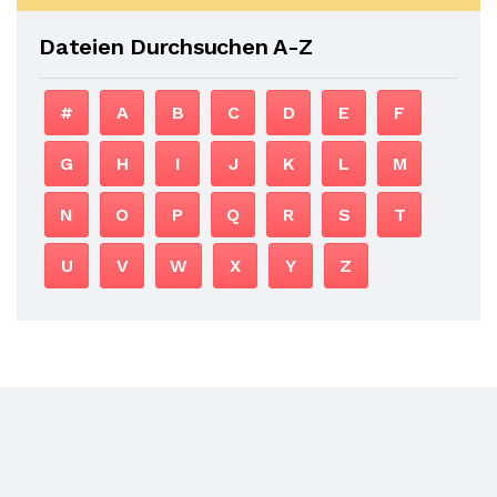
Dateien Durchsuchen A-Z
#
A
B
C
D
E
F
G
H
I
J
K
L
M
N
O
P
Q
R
S
T
U
V
W
X
Y
Z