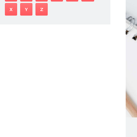
X
Y
Z