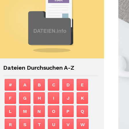
Dateien Durchsuchen A-Z
#
A
B
C
D
E
F
G
H
I
J
K
L
M
N
O
P
Q
R
S
T
U
V
W