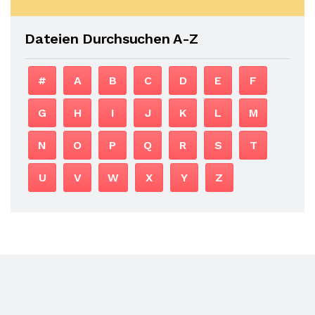
Dateien Durchsuchen A-Z
#
A
B
C
D
E
F
G
H
I
J
K
L
M
N
O
P
Q
R
S
T
U
V
W
X
Y
Z