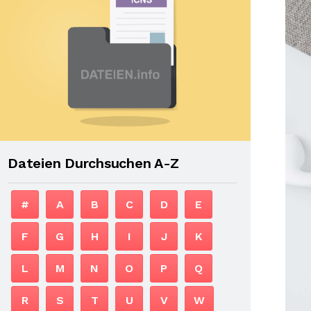
Dateien Durchsuchen A-Z
#
A
B
C
D
E
F
G
H
I
J
K
L
M
N
O
P
Q
R
S
T
U
V
W