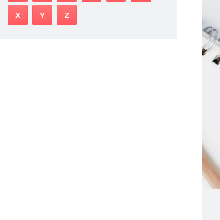
X
Y
Z