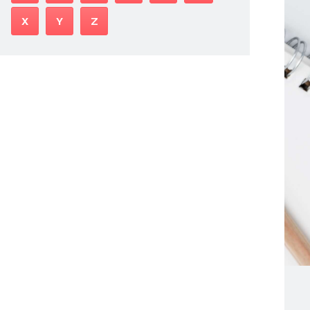
X
Y
Z