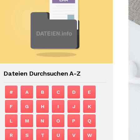
Dateien Durchsuchen A-Z
#
A
B
C
D
E
F
G
H
I
J
K
L
M
N
O
P
Q
R
S
T
U
V
W