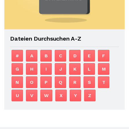
Dateien Durchsuchen A-Z
#
A
B
C
D
E
F
G
H
I
J
K
L
M
N
O
P
Q
R
S
T
U
V
W
X
Y
Z