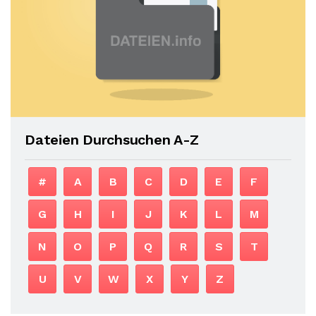
Dateien Durchsuchen A-Z
#
A
B
C
D
E
F
G
H
I
J
K
L
M
N
O
P
Q
R
S
T
U
V
W
X
Y
Z