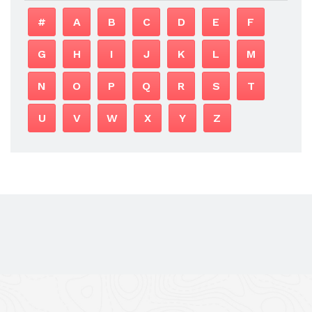
#
A
B
C
D
E
F
G
H
I
J
K
L
M
N
O
P
Q
R
S
T
U
V
W
X
Y
Z