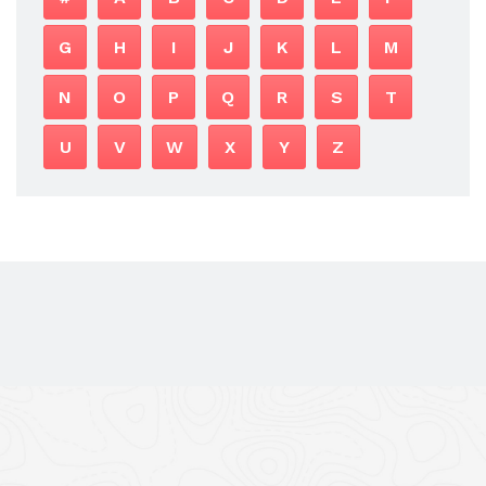
G
H
I
J
K
L
M
N
O
P
Q
R
S
T
U
V
W
X
Y
Z