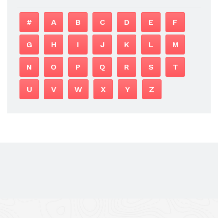
#
A
B
C
D
E
F
G
H
I
J
K
L
M
N
O
P
Q
R
S
T
U
V
W
X
Y
Z