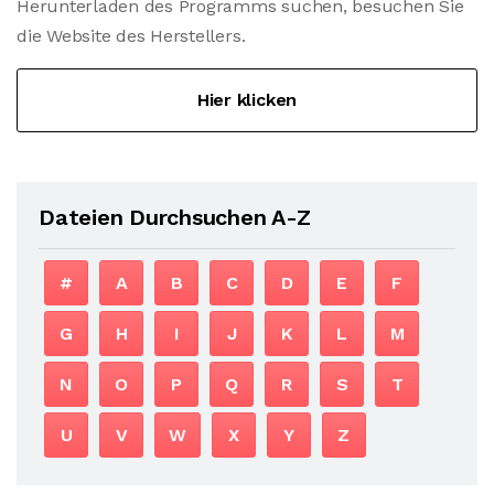
Herunterladen des Programms suchen, besuchen Sie
die Website des Herstellers.
Hier klicken
Dateien Durchsuchen A-Z
#
A
B
C
D
E
F
G
H
I
J
K
L
M
N
O
P
Q
R
S
T
U
V
W
X
Y
Z