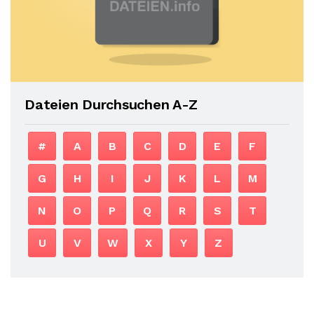
Dateien Durchsuchen A-Z
#
A
B
C
D
E
F
G
H
I
J
K
L
M
N
O
P
Q
R
S
T
U
V
W
X
Y
Z