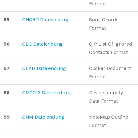
Format
55
.CHORD Dateiendung
Song Chords
Format
56
.CLG Dateiendung
QIP List Of Ignored
Contacts Format
57
.CLKD Dateiendung
Clicker Document
Format
58
.CM0013 Dateiendung
Device Identify
Data Format
59
.CNM Dateiendung
NoteMap Outline
Format