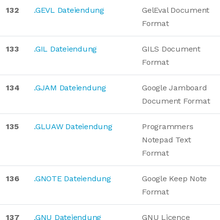
132
.GEVL Dateiendung
GelEval Document
Format
133
.GIL Dateiendung
GILS Document
Format
134
.GJAM Dateiendung
Google Jamboard
Document Format
135
.GLUAW Dateiendung
Programmers
Notepad Text
Format
136
.GNOTE Dateiendung
Google Keep Note
Format
137
.GNU Dateiendung
GNU Licence