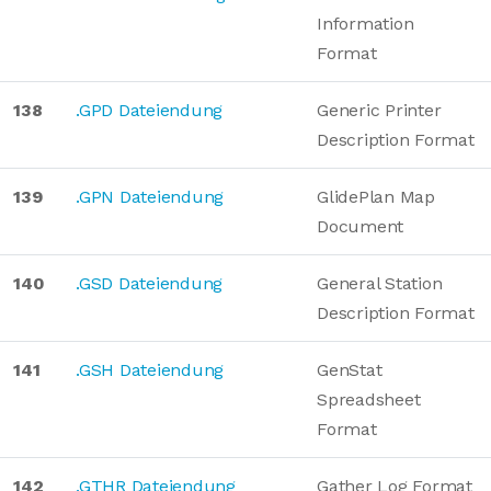
Information
Format
138
.GPD Dateiendung
Generic Printer
Description Format
139
.GPN Dateiendung
GlidePlan Map
Document
140
.GSD Dateiendung
General Station
Description Format
141
.GSH Dateiendung
GenStat
Spreadsheet
Format
142
.GTHR Dateiendung
Gather Log Format