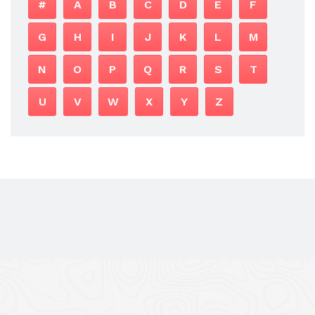
#
A
B
C
D
E
F
G
H
I
J
K
L
M
N
O
P
Q
R
S
T
U
V
W
X
Y
Z