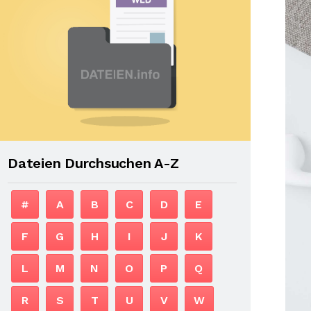
Dateien Durchsuchen A-Z
#
A
B
C
D
E
F
G
H
I
J
K
L
M
N
O
P
Q
R
S
T
U
V
W