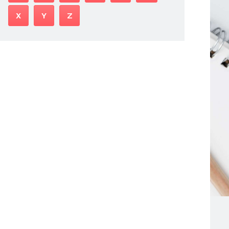
X
Y
Z