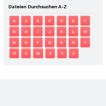
Dateien Durchsuchen A-Z
#
A
B
C
D
E
F
G
H
I
J
K
L
M
N
O
P
Q
R
S
T
U
V
W
X
Y
Z