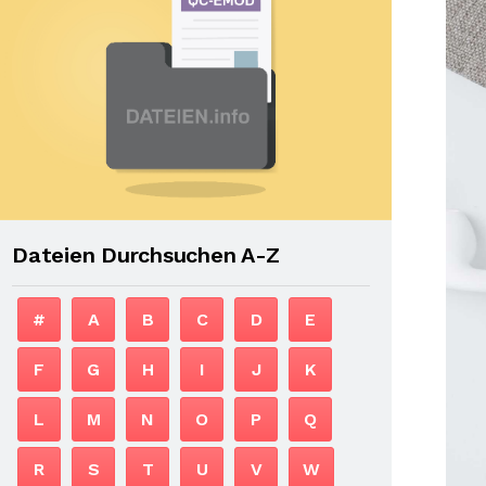
Dateien Durchsuchen A-Z
#
A
B
C
D
E
F
G
H
I
J
K
L
M
N
O
P
Q
R
S
T
U
V
W