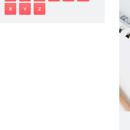
X
Y
Z