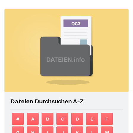
Dateien Durchsuchen A-Z
#
A
B
C
D
E
F
G
H
I
J
K
L
M