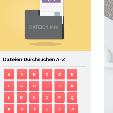
Dateien Durchsuchen A-Z
#
A
B
C
D
E
F
G
H
I
J
K
L
M
N
O
P
Q
R
S
T
U
V
W