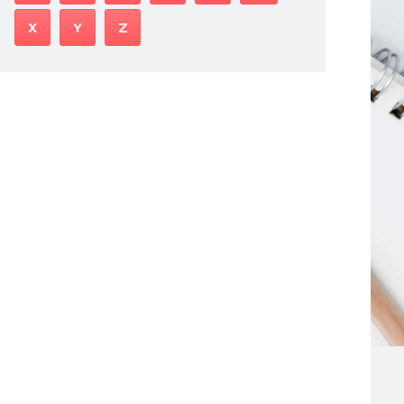
X
Y
Z