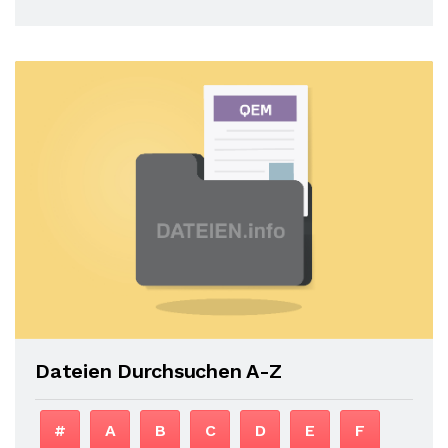
Dateien Durchsuchen A-Z
#
A
B
C
D
E
F