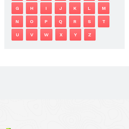
G
H
I
J
K
L
M
N
O
P
Q
R
S
T
U
V
W
X
Y
Z