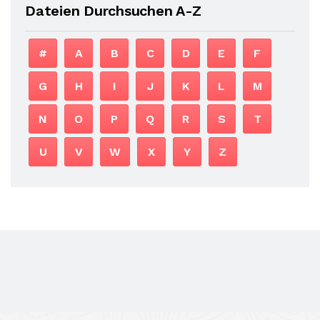
Dateien Durchsuchen A-Z
#
A
B
C
D
E
F
G
H
I
J
K
L
M
N
O
P
Q
R
S
T
U
V
W
X
Y
Z