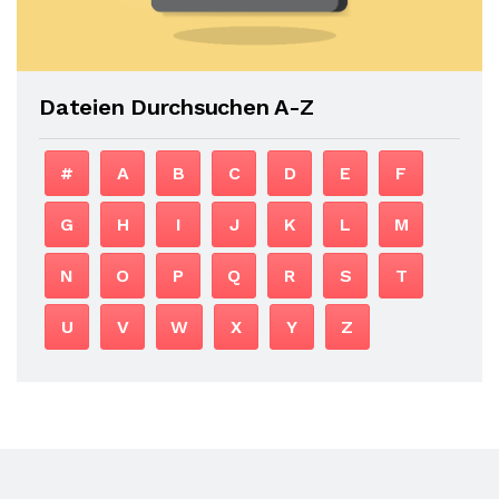
Dateien Durchsuchen A-Z
#
A
B
C
D
E
F
G
H
I
J
K
L
M
N
O
P
Q
R
S
T
U
V
W
X
Y
Z