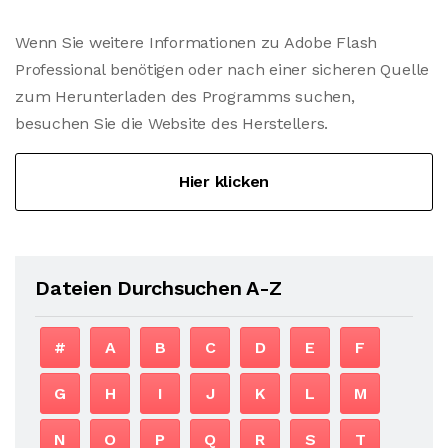
Wenn Sie weitere Informationen zu Adobe Flash
Professional benötigen oder nach einer sicheren Quelle
zum Herunterladen des Programms suchen,
besuchen Sie die Website des Herstellers.
Hier klicken
Dateien Durchsuchen A-Z
#
A
B
C
D
E
F
G
H
I
J
K
L
M
N
O
P
Q
R
S
T