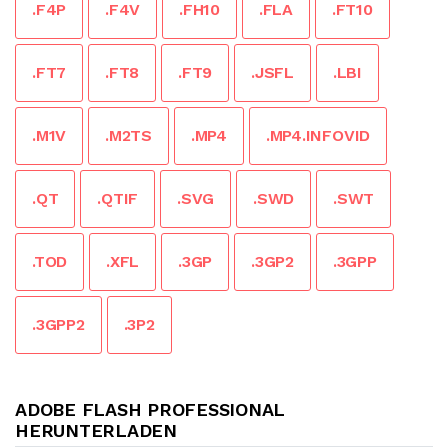
.F4P
.F4V
.FH10
.FLA
.FT10
.FT7
.FT8
.FT9
.JSFL
.LBI
.M1V
.M2TS
.MP4
.MP4.INFOVID
.QT
.QTIF
.SVG
.SWD
.SWT
.TOD
.XFL
.3GP
.3GP2
.3GPP
.3GPP2
.3P2
ADOBE FLASH PROFESSIONAL
HERUNTERLADEN