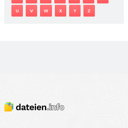
U
V
W
X
Y
Z