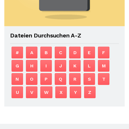
Dateien Durchsuchen A-Z
#
A
B
C
D
E
F
G
H
I
J
K
L
M
N
O
P
Q
R
S
T
U
V
W
X
Y
Z