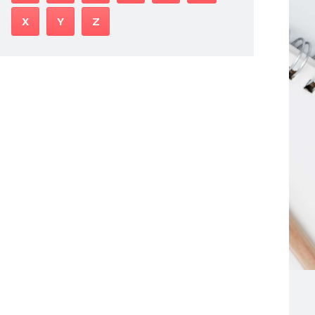
X
Y
Z