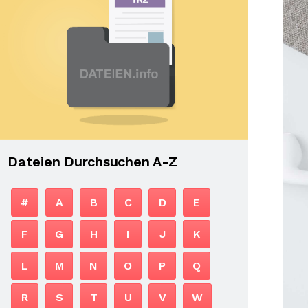
Dateien Durchsuchen A-Z
#
A
B
C
D
E
F
G
H
I
J
K
L
M
N
O
P
Q
R
S
T
U
V
W