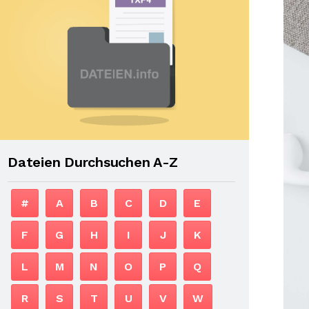
Dateien Durchsuchen A-Z
#
A
B
C
D
E
F
G
H
I
J
K
L
M
N
O
P
Q
R
S
T
U
V
W