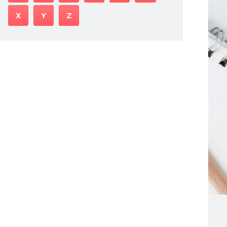
X
Y
Z