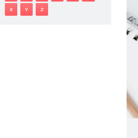
X
Y
Z