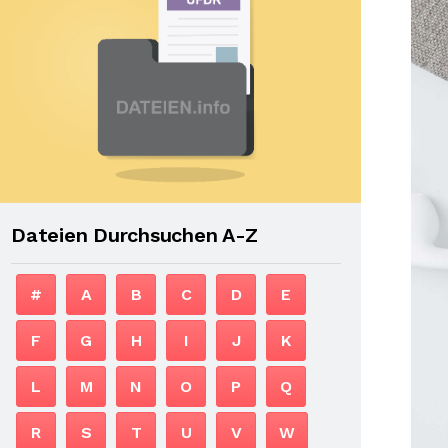
Dateien Durchsuchen A-Z
#
A
B
C
D
E
F
G
H
I
J
K
L
M
N
O
P
Q
R
S
T
U
V
W