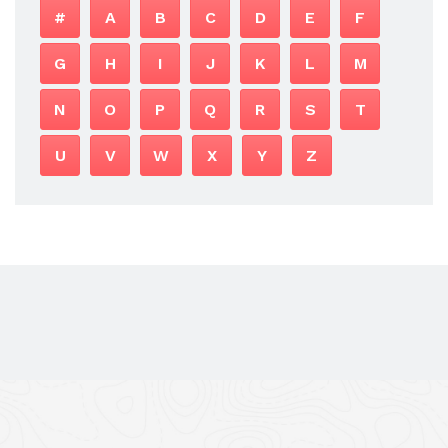
#
A
B
C
D
E
F
G
H
I
J
K
L
M
N
O
P
Q
R
S
T
U
V
W
X
Y
Z