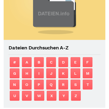
Dateien Durchsuchen A-Z
#
A
B
C
D
E
F
G
H
I
J
K
L
M
N
O
P
Q
R
S
T
U
V
W
X
Y
Z