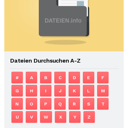
Dateien Durchsuchen A-Z
#
A
B
C
D
E
F
G
H
I
J
K
L
M
N
O
P
Q
R
S
T
U
V
W
X
Y
Z