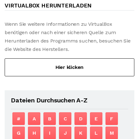
VIRTUALBOX HERUNTERLADEN
Wenn Sie weitere Informationen zu VirtualBox
benötigen oder nach einer sicheren Quelle zum
Herunterladen des Programms suchen, besuchen Sie
die Website des Herstellers.
Hier klicken
Dateien Durchsuchen A-Z
#
A
B
C
D
E
F
G
H
I
J
K
L
M