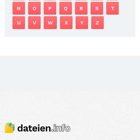
N
O
P
Q
R
S
T
U
V
W
X
Y
Z