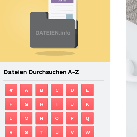
Dateien Durchsuchen A-Z
#
A
B
C
D
E
F
G
H
I
J
K
L
M
N
O
P
Q
R
S
T
U
V
W