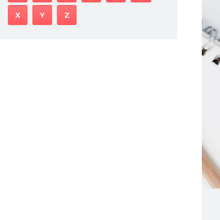
X
Y
Z