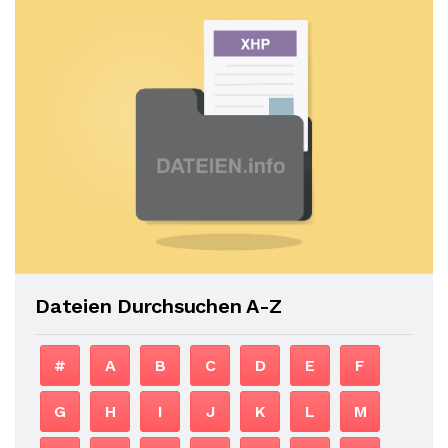
Dateien Durchsuchen A-Z
#
A
B
C
D
E
F
G
H
I
J
K
L
M