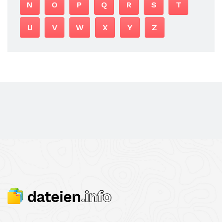
N
O
P
Q
R
S
T
U
V
W
X
Y
Z