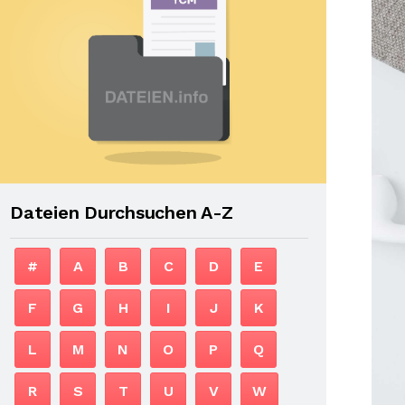
Dateien Durchsuchen A-Z
#
A
B
C
D
E
F
G
H
I
J
K
L
M
N
O
P
Q
R
S
T
U
V
W