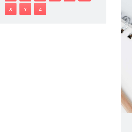
X
Y
Z